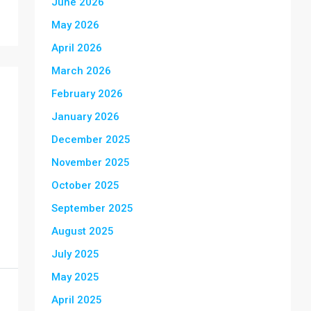
June 2026
May 2026
April 2026
March 2026
February 2026
January 2026
December 2025
November 2025
October 2025
September 2025
August 2025
July 2025
May 2025
April 2025