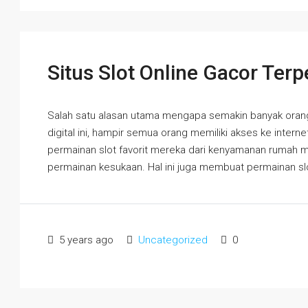
Situs Slot Online Gacor Te
Salah satu alasan utama mengapa semakin banyak orang
digital ini, hampir semua orang memiliki akses ke inte
permainan slot favorit mereka dari kenyamanan rumah mere
permainan kesukaan. Hal ini juga membuat permainan slot
5 years ago
Uncategorized
0