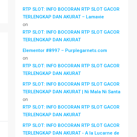
RTP SLOT: INFO BOCORAN RTP SLOT GACOR
TERLENGKAP DAN AKURAT – Lamavie
on
RTP SLOT: INFO BOCORAN RTP SLOT GACOR
TERLENGKAP DAN AKURAT
Elementor #8997 – Purplegarnets.com
on
RTP SLOT: INFO BOCORAN RTP SLOT GACOR
TERLENGKAP DAN AKURAT
RTP SLOT: INFO BOCORAN RTP SLOT GACOR
TERLENGKAP DAN AKURAT | Ni Mala Ni Santa
on
RTP SLOT: INFO BOCORAN RTP SLOT GACOR
TERLENGKAP DAN AKURAT
RTP SLOT: INFO BOCORAN RTP SLOT GACOR
TERLENGKAP DAN AKURAT - A la Lucarne de