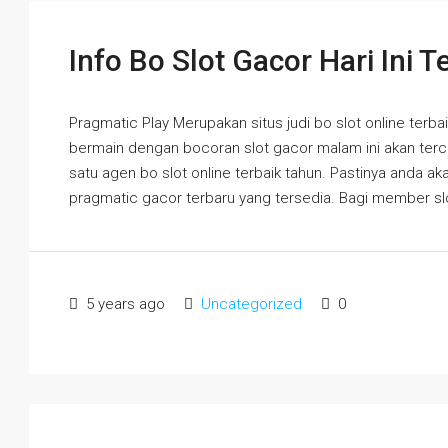
Info Bo Slot Gacor Hari Ini 
Pragmatic Play Merupakan situs judi bo slot online terba
bermain dengan bocoran slot gacor malam ini akan terc
satu agen bo slot online terbaik tahun. Pastinya anda 
pragmatic gacor terbaru yang tersedia. Bagi member slot
5 years ago
Uncategorized
0