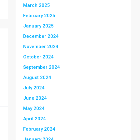
March 2025
February 2025
January 2025
December 2024
November 2024
October 2024
September 2024
August 2024
July 2024
June 2024
May 2024
April 2024
February 2024
January 2024