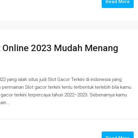
Read More
ot Online 2023 Mudah Menang
2 yang ialah situs judi Slot Gacor Terkini di indonesia yang
ermainan Slot gacor terkini tentu terbentuk terlebih bila kamu
 gacor terkini terpercaya tahun 2022–2023. Sebenarnya kamu
in...