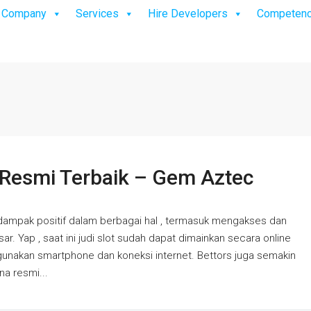
Company
Services
Hire Developers
Competen
a Resmi Terbaik – Gem Aztec
 dampak positif dalam berbagai hal , termasuk mengakses dan
. Yap , saat ini judi slot sudah dapat dimainkan secara online
nakan smartphone dan koneksi internet. Bettors juga semakin
na resmi...