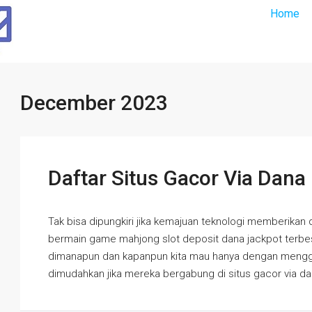
Home
December 2023
Daftar Situs Gacor Via Dan
Tak bisa dipungkiri jika kemajuan teknologi memberikan
bermain game mahjong slot deposit dana jackpot terbesar
dimanapun dan kapanpun kita mau hanya dengan menggu
dimudahkan jika mereka bergabung di situs gacor via da