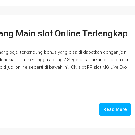
ng Main slot Online Terlengkap
Tenang saja, terkandung bonus yang bisa di dapatkan dengan join
ndonesia. Lalu menunggu apalagi? Segera daftarkan diri anda dan
 judi online seperti di bawah ini. ION slot PP slot MG Live Evo
Read More