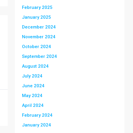
February 2025
January 2025
December 2024
November 2024
October 2024
September 2024
August 2024
July 2024
June 2024
May 2024
April 2024
February 2024
January 2024