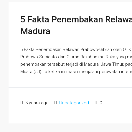
5 Fakta Penembakan Relawa
Madura
5 Fakta Penembakan Relawan Prabowo-Gibran oleh OTK d
Prabowo Subianto dan Gibran Rakabuming Raka yang me
penembakan tersebut terjadi di Madura, Jawa Timur, p
Muara (50) itu ketika ini masih menjalani perawatan intens
3 years ago
Uncategorized
0