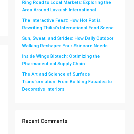
Ring Road to Local Markets: Exploring the
Area Around Lavkush International
The Interactive Feast: How Hot Pot is
Rewriting Tbilisi’s International Food Scene
Sun, Sweat, and Strides: How Daily Outdoor
Walking Reshapes Your Skincare Needs
Inside Wings Biotech: Optimizing the
Pharmaceutical Supply Chain
The Art and Science of Surface
Transformation: From Building Facades to
Decorative Interiors
Recent Comments