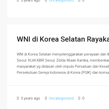
3 years ago
Uncategorized
0
WNI di Korea Selatan Rayak
WNI di Korea Selatan menyelenggarakan perayaan dan I
Seoul. KUAI KBRI Seoul, Zelda Wulan Kartika, memberika
masyarakat yg didasari oleh impuls Persatuan dan Kesat
Persekutuan Gereja Indonesia di Korea (PGIK) dan komuni
3 years ago
Uncategorized
0